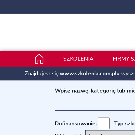
SZKOLENIA
FIRMY 
Znajdujesz się:
www.szkolenia.com.pl
» wysz
Wpisz nazwę, kategorię lub mie
Dofinansowanie:
Typ szko