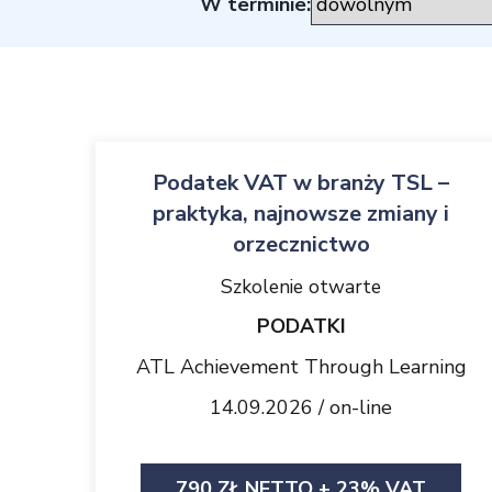
W terminie:
Podatek VAT w branży TSL –
praktyka, najnowsze zmiany i
orzecznictwo
Szkolenie otwarte
PODATKI
ATL Achievement Through Learning
14.09.2026 / on-line
790 ZŁ.NETTO + 23% VAT