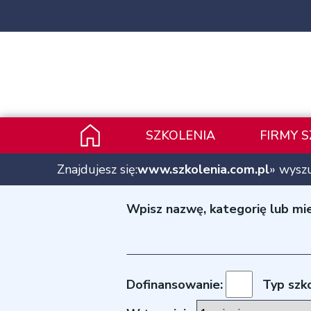
SZKOLENIA
FIRMY 
Znajdujesz się:
www.szkolenia.com.pl
» wysz
Wpisz nazwę, kategorię lub mie
Dofinansowanie:
Typ szko