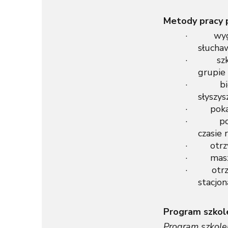
Metody pracy p
· wygodna
słuchaw
· szkolen
grupie
· bierzes
słyszys
· pokaz p
· podcza
czasie
· otrzymu
· masz do
· otrzymu
stacjo
Program szkol
Program szkolen