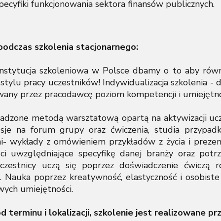
pecyfiki funkcjonowania sektora finansów publicznych.
odczas szkolenia stacjonarnego:
instytucja szkoleniowa w Polsce dbamy o to aby rów
stylu pracy uczestników! Indywidualizacja szkolenia - d
iwany przez pracodawcę poziom kompetencji i umiejętno
wadzone metodą warsztatową opartą na aktywizacji uc
sje na forum grupy oraz ćwiczenia, studia przypadk
ni- wykłady z omówieniem przykładów z życia i preze
ci uwzględniające specyfikę danej branży oraz potr
czestnicy uczą się poprzez doświadczenie ćwiczą r
. Nauka poprzez kreatywność, elastyczność i osobiste
ych umiejętności.
d terminu i lokalizacji, szkolenie jest realizowane 