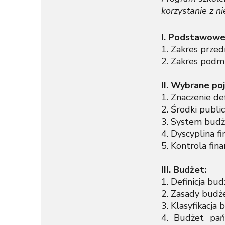
korzystanie z n
I. Podstawowe
1. Zakres przed
2. Zakres podmi
II. Wybrane po
1. Znaczenie de
2. Środki publi
3. System budż
4. Dyscyplina f
5. Kontrola fin
III. Budżet:
1. Definicja bud
2. Zasady budż
3. Klasyfikacja
4. Budżet pań