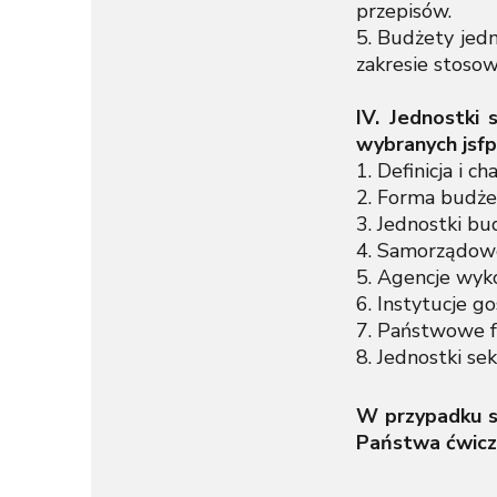
przepisów.
5. Budżety jed
zakresie stosow
IV. Jednostki
wybranych jsf
1. Definicja i 
2. Forma budże
3. Jednostki b
4. Samorządow
5. Agencje wyk
6. Instytucje g
7. Państwowe f
8. Jednostki se
W przypadku sz
Państwa ćwicz