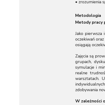
• zrozumienia s
Metodologia
Metody pracy p
Jako pierwsza 
oczekiwań oraz 
osiągają oczek
Zajęcia są pro
grupach, dysku
symulacje i mi
realne trudnoś
warsztatach. U
indywidualnych
zdobywania now
W zależności o