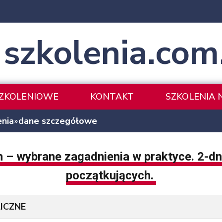
szkolenia.com
SZKOLENIOWE
KONTAKT
SZKOLENIA 
enia
»
dane szczegółowe
 – wybrane zagadnienia w praktyce. 2-dn
początkujących.
ICZNE