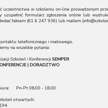
ęć uczestnictwa w szkoleniu on-line prowadzonym prze
 uzupełnić formularz zgłoszenia online lub wydruko
desłać faksem (61 6 247 936) lub mailem (info@szko
ontaktu telefonicznego i mailowego.
emy na wszelkie pytania:
acji Szkoleń i Konferencji
SEMPER
 KONFERENCJE | DORADZTWO
biura: Pn-Pt 08.00 - 18.00
koleń otwartych:
02 194