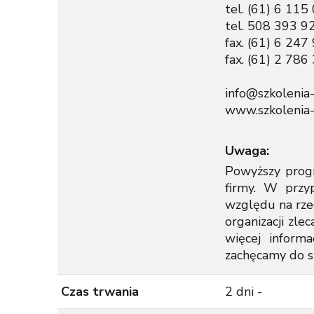
tel. (61) 6 1
tel. 508 393 
fax. (61) 6 247
fax. (61) 2 786
info@szkolenia
www.szkolenia
Uwaga:
Powyższy prog
firmy. W przy
względu na rze
organizacji zle
więcej informa
zachęcamy do s
Czas trwania
2 dni -