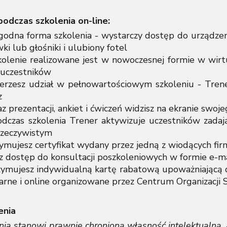
odczas szkolenia on-line:
 forma szkolenia - wystarczy dostęp do urządzenia 
ki lub głośniki i ulubiony fotel
ie realizowane jest w nowoczesnej formie w wirtu
 uczestników
z udział w pełnowartościowym szkoleniu - Trener p
z
rezentacji, ankiet i ćwiczeń widzisz na ekranie swoj
s szkolenia Trener aktywizuje uczestników zadając
 rzeczywistym
jesz certyfikat wydany przez jedną z wiodących fir
stęp do konsultacji poszkoleniowych w formie e-mai
jesz indywidualną kartę rabatową upoważniającą do 
narne i online organizowane przez Centrum Organizacji
enia
ia stanowi prawnie chronioną własność intelektualną, 