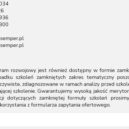
15 034
926
 936
 300
-semper.pl
-semper.pl
ram rozwojowy jest również dostępny w formie zamkn
padku szkoleń zamkniętych zakres tematyczny posz
czywiste, zdiagnozowane w ramach analizy przed szkol
cającej szkolenie. Gwarantujemy wysoką jakość merytor
cji dotyczących zamkniętej formuły szkoleń prosimy
korzystania z formularza zapytania ofertowego.