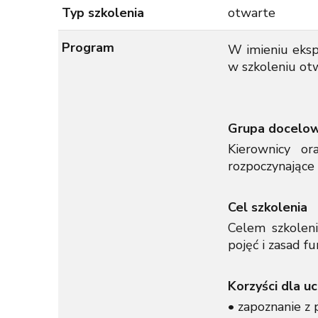
Typ szkolenia
otwarte
Program
W imieniu eksp
w szkoleniu ot
Grupa docelo
Kierownicy or
rozpoczynające 
Cel szkolenia
Celem szkolen
pojęć i zasad f
Korzyści dla u
• zapoznanie z