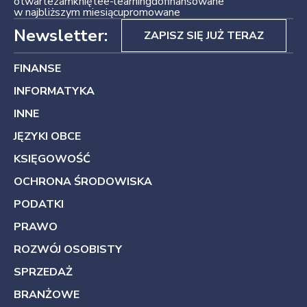
otwarte
zamknięte
e-learning
dofinansowane
w najbliższym miesiącu
promowane
Newsletter:
ZAPISZ SIĘ JUŻ TERAZ
FINANSE
INFORMATYKA
INNE
JĘZYKI OBCE
KSIĘGOWOŚĆ
OCHRONA ŚRODOWISKA
PODATKI
PRAWO
ROZWÓJ OSOBISTY
SPRZEDAŻ
BRANŻOWE