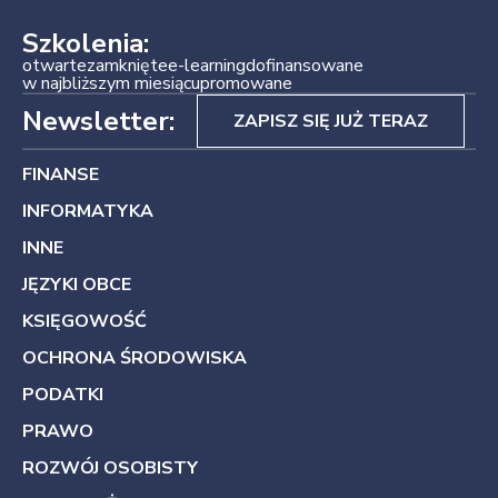
Szkolenia:
otwarte
zamknięte
e-learning
dofinansowane
w najbliższym miesiącu
promowane
Newsletter:
ZAPISZ SIĘ JUŻ TERAZ
FINANSE
INFORMATYKA
INNE
JĘZYKI OBCE
KSIĘGOWOŚĆ
OCHRONA ŚRODOWISKA
PODATKI
PRAWO
ROZWÓJ OSOBISTY